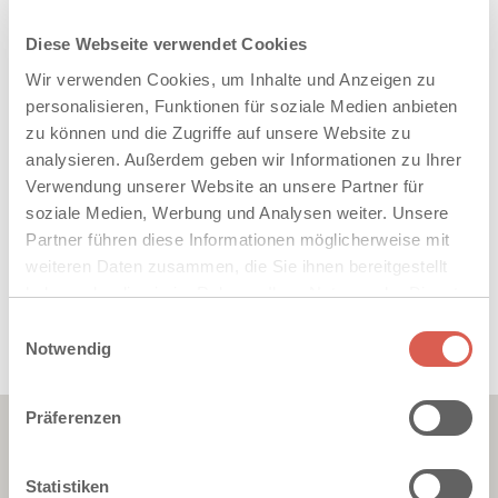
Diese Webseite verwendet Cookies
Wir verwenden Cookies, um Inhalte und Anzeigen zu
personalisieren, Funktionen für soziale Medien anbieten
F. C. Nüdling Betonelemente GmbH + Co. KG
zu können und die Zugriffe auf unsere Website zu
analysieren. Außerdem geben wir Informationen zu Ihrer
Ruprechtstraße 24
Verwendung unserer Website an unsere Partner für
36037 Fulda
soziale Medien, Werbung und Analysen weiter. Unsere
Tel. 0661.8387-0
Partner führen diese Informationen möglicherweise mit
Fax 0661.8387-270
weiteren Daten zusammen, die Sie ihnen bereitgestellt
haben oder die sie im Rahmen Ihrer Nutzung der Dienste
info@fcn-betonelemente.de
gesammelt haben. Sie geben Einwilligung zu unseren
Einwilligungsauswahl
www.fcn-betonelemente.de
Cookies, wenn Sie unsere Webseite weiterhin nutzen.
Notwendig
Präferenzen
Statistiken