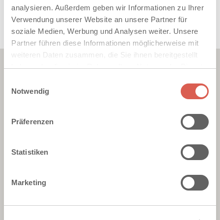
analysieren. Außerdem geben wir Informationen zu Ihrer
info@klostermann-beton.de
Verwendung unserer Website an unsere Partner für
www.klostermann-beton.com
soziale Medien, Werbung und Analysen weiter. Unsere
Partner führen diese Informationen möglicherweise mit
weiteren Daten zusammen, die Sie ihnen bereitgestellt
haben oder die sie im Rahmen Ihrer Nutzung der Dienste
gesammelt haben. Sie geben Einwilligung zu unseren
Einwilligungsauswahl
Cookies, wenn Sie unsere Webseite weiterhin nutzen.
Notwendig
Präferenzen
Statistiken
Marketing