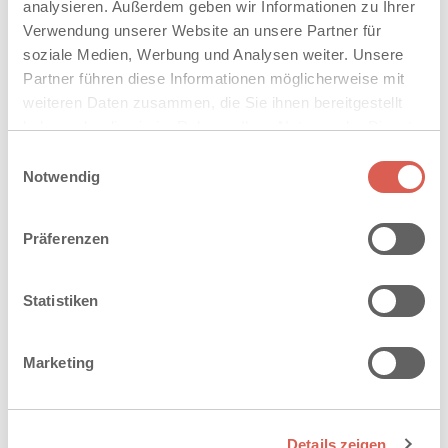
analysieren. Außerdem geben wir Informationen zu Ihrer
Wege
Verwendung unserer Website an unsere Partner für
soziale Medien, Werbung und Analysen weiter. Unsere
WEITERLESEN
Partner führen diese Informationen möglicherweise mit
weiteren Daten zusammen, die Sie ihnen bereitgestellt
haben oder die sie im Rahmen Ihrer Nutzung der Dienste
gesammelt haben. Sie geben Einwilligung zu unseren
Einwilligungsauswahl
Cookies, wenn Sie unsere Webseite weiterhin nutzen.
Notwendig
Präferenzen
Schulhöfe, Kitas, Spielplätze
Statistiken
WEITERLESEN
Marketing
Details zeigen